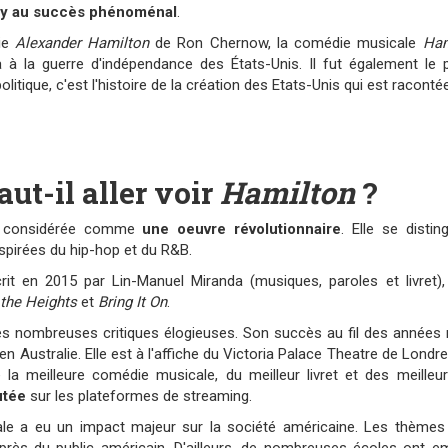
ay au succès phénoménal
.
hie
Alexander Hamilton
de Ron Chernow, la comédie musicale
Ha
pa à la guerre d'indépendance des États-Unis. Il fut également le
olitique, c'est l'histoire de la création des Etats-Unis qui est racon
aut-il aller voir
Hamilton
?
s considérée comme
une oeuvre révolutionnaire
. Elle se dist
pirées du hip-hop et du R&B.
rit en 2015 par Lin-Manuel Miranda (musiques, paroles et livret)
 the Heights
et
Bring It On
.
ès nombreuses critiques élogieuses. Son succès au fil des années 
en Australie. Elle est à l'affiche du Victoria Palace Theatre de Lond
la meilleure comédie musicale, du meilleur livret et des meille
utée
sur les plateformes de streaming.
e a eu un impact majeur sur la société américaine. Les thèmes 