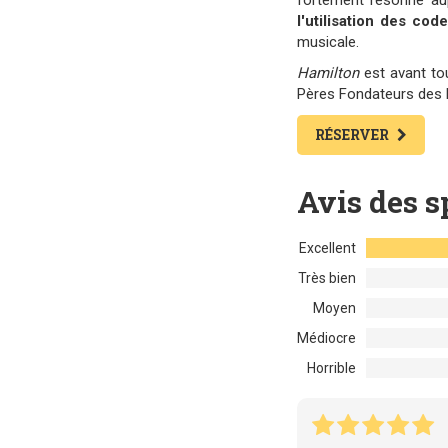
fortement résonné aup
l'utilisation des co
musicale.
Hamilton
est avant to
Pères Fondateurs des 
RÉSERVER
Avis des s
Excellent
Très bien
Moyen
Médiocre
Horrible