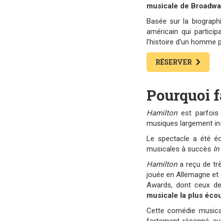
musicale de Broadw
Basée sur la biograp
américain qui partici
l'histoire d'un homme p
RÉSERVER
Pourquoi f
Hamilton
est parfoi
musiques largement ins
Le spectacle a été éc
musicales à succès
In
Hamilton
a reçu de tr
jouée en Allemagne et 
Awards, dont ceux de 
musicale la plus éco
Cette comédie musical