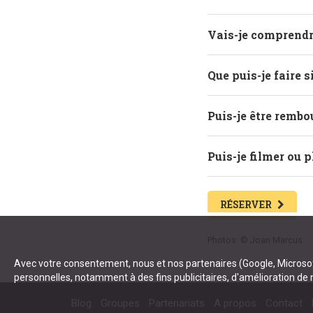
Vais-je comprendre
Que puis-je faire s
Puis-je être rembo
Puis-je filmer ou 
RÉSERVER
Photos: © Joan Marcus
Avec votre consentement, nous et nos partenaires (Google, Microsoft
personnelles, notamment à des fins publicitaires, d'amélioration de
Blog
Groupes
Partenariats
A propos
Contact