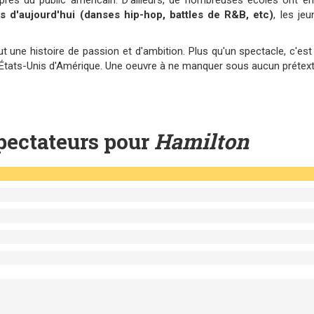
rès du public américain. D'ailleurs, de nombreuses écoles ont e
des d'aujourd'hui (danses hip-hop, battles de R&B, etc)
, les je
ut une histoire de passion et d'ambition. Plus qu'un spectacle, c'es
États-Unis d'Amérique. Une oeuvre à ne manquer sous aucun prétext
pectateurs pour
Hamilton