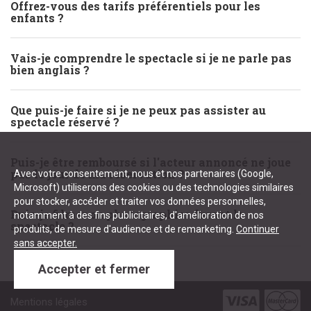
Offrez-vous des tarifs préférentiels pour les
enfants ?
Vais-je comprendre le spectacle si je ne parle pas
bien anglais ?
Que puis-je faire si je ne peux pas assister au
spectacle réservé ?
Puis-je être remboursé si l'acteur annoncé ne joue
pas le jour de ma réservation ?
Avec votre consentement, nous et nos partenaires (Google,
Microsoft) utiliserons des cookies ou des technologies similaires
pour stocker, accéder et traiter vos données personnelles,
Puis-je filmer ou photographier durant le
notamment à des fins publicitaires, d'amélioration de nos
spectacle ?
produits, de mesure d'audience et de remarketing.
Continuer
sans accepter.
Accepter et fermer
Mentions légales