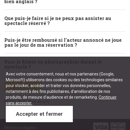
bien anglais ?
Que puis-je faire si je ne peux pas assister au
spectacle réservé ?
Puis-je être remboursé si l'acteur annoncé ne joue
pas le jour de ma réservation ?
Puis-je filmer ou photographier durant le
spectacle ?
Avec votre consentement, nous et nos partenaires (Google,
Microsoft) utiliserons des cookies ou des technologies similaires
pour stocker, accéder et traiter vos données personnelles,
RÉSERVER
notamment à des fins publicitaires, d'amélioration de nos
produits, de mesure d'audience et de remarketing.
Continuer
Photos: © Matthew Murphy
sans accepter.
Accepter et fermer
Mentions légales