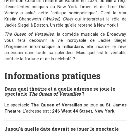
l'Emerson Colonial Theatre de Boston en 2024, où elle a reçu
d'excellentes critiques du New York Times et de Time Out.
Variety a salué cette "critique sociopolitique". C'est la star
Kristin Chenoweth (
Wicked
,
Glee
) qui interprétait le rôle de
Jackie Siegel à Boston. Un rôle qu'elle reprend à New York !
The Queen of Versailles
, la comédie musicale de Broadway,
vous fera découvrir la vie incroyable de Jackie Siegel.
D'ingénieure informatique à milliardaire, elle incarne le rêve
américain dans toute sa splendeur. Mais quel est le véritable
coût de la fortune et de la célébrité ?
Informations pratiques
Dans quel théâtre et à quelle adresse se joue le
spectacle
The Queen of Versailles
?
Le spectacle
The Queen of Versailles
se joue au
St. James
Theatre
. L'adresse est :
246 West 44 Street, New York
.
Jusqu'à quelle date devrait se jouer le spectacle