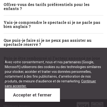
Offrez-vous des tarifs préférentiels pour les
enfants ?
Vais-je comprendre le spectacle si je ne parle pas
bien anglais ?
Que puis-je faire si je ne peux pas assister au
spectacle réservé ?
Puis-je être remboursé si l'acteur annoncé ne joue
pas le jour de ma réservation ?
Avec votre consentement, nous et nos partenaires (Google,
Microsoft) utiliserons des cookies ou des technologies similaires
pour stocker, accéder et traiter vos données personnelles,
Puis-je filmer ou photographier durant le
notamment à des fins publicitaires, d'amélioration de nos
spectacle ?
produits, de mesure d'audience et de remarketing.
Continuer
sans accepter.
Accepter et fermer
Mentions légales