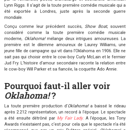
Lynn Riggs. Il s'agit de la toute première comédie musicale qui a
été exportée à Londres, juste après la seconde guerre
mondiale.
Conçu comme leur précédent succès,
Show Boat
, souvent
considéré comme la toute première comédie musicale
moderne,
Oklahoma!
mélange deux intrigues amoureuses. La
première est le dilemme amoureux de Laurey Williams, une
jeune fille de campagne qui vit dans l'Oklahoma en 1906. Elle ne
sait pas qui choisir entre le cow-boy Curly McLain et le fermier
Jud Fry. L'histoire d'amour secondaire raconte la relation entre
le cow-boy Will Parker et sa fiancée, la coquette Ado Annie.
Pourquoi faut-il aller voir
Oklahoma!
?
La toute première production d'
Oklahoma!
a baissé le rideau
après 2.212 représentation, un record à l'époque. Le spectacle
a été ensuite détrôné par
My Fair Lady
. A l'époque, les Tony
Awards n'existaient pas, c'est pour cela que le spectacle n'a été