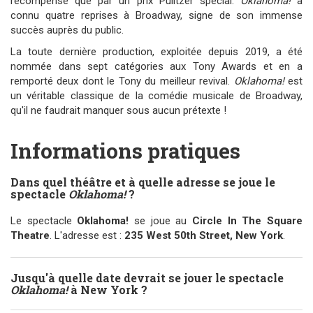
récompensé que par un prix Pulitzer spécial.
Oklahoma!
a
connu quatre reprises à Broadway, signe de son immense
succès auprès du public.
La toute dernière production, exploitée depuis 2019, a été
nommée dans sept catégories aux Tony Awards et en a
remporté deux dont le Tony du meilleur revival.
Oklahoma!
est
un véritable classique de la comédie musicale de Broadway,
qu'il ne faudrait manquer sous aucun prétexte !
Informations pratiques
Dans quel théâtre et à quelle adresse se joue le
spectacle
Oklahoma!
?
Le spectacle
Oklahoma!
se joue au
Circle In The Square
Theatre
. L'adresse est :
235 West 50th Street, New York
.
Jusqu'à quelle date devrait se jouer le spectacle
Oklahoma!
à New York ?