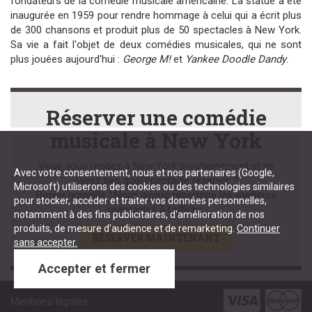
fondateurs de la comédie musicale américaine. La statue a été
inaugurée en 1959 pour rendre hommage à celui qui a écrit plus
de 300 chansons et produit plus de 50 spectacles à New York.
Sa vie a fait l'objet de deux comédies musicales, qui ne sont
plus jouées aujourd'hui :
George M!
et
Yankee Doodle Dandy
.
Réserver une comédie
musicale à New York
Vous vous rendez à New York prochainement et ne
Avec votre consentement, nous et nos partenaires (Google,
savez pas quel spectacle réserver ?
Microsoft) utiliserons des cookies ou des technologies similaires
Bonne nouvelle ! Nous avons répertorié les meilleurs
pour stocker, accéder et traiter vos données personnelles,
spectacles à l'affiche.
notamment à des fins publicitaires, d'amélioration de nos
produits, de mesure d'audience et de remarketing.
Continuer
RÉSERVER MAINTENANT
sans accepter.
Accepter et fermer
Mentions légales